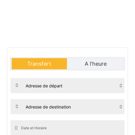
professionnels avec une disponibilité 7j/7, 24h/24, une bonne
alternative aux taxis. Nous desservons sur Paris et tous les
départements de la région parisienne grâce à notre service de
VTC toutes distances à Paris et IDF. Découvrez dès à présent
nos prestations et nos véhicules hauts de gamme de 1 à 7
passagers.
Transfert
A l'heure